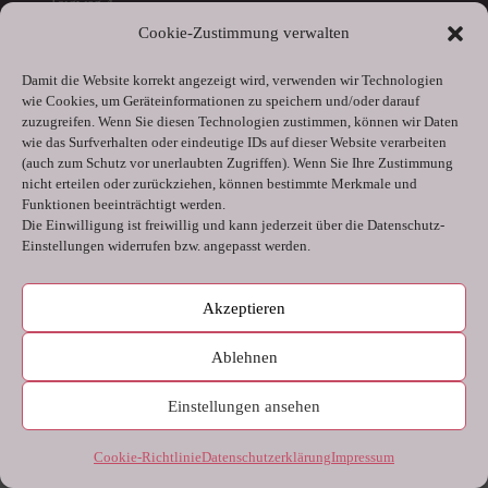
Taigweg 4
Nördlingen
Cookie-Zustimmung verwalten
Damit die Website korrekt angezeigt wird, verwenden wir Technologien
Infos
wie Cookies, um Geräteinformationen zu speichern und/oder darauf
zuzugreifen. Wenn Sie diesen Technologien zustimmen, können wir Daten
Impressum
wie das Surfverhalten oder eindeutige IDs auf dieser Website verarbeiten
(auch zum Schutz vor unerlaubten Zugriffen). Wenn Sie Ihre Zustimmung
Datenschutzerklärung
nicht erteilen oder zurückziehen, können bestimmte Merkmale und
Cookie-Richtlinie (EU)
Funktionen beeinträchtigt werden.
Die Einwilligung ist freiwillig und kann jederzeit über die Datenschutz-
Einstellungen widerrufen bzw. angepasst werden.
Akzeptieren
Ablehnen
Design: crayonne.de 2019
Einstellungen ansehen
Cookie-Richtlinie
Datenschutzerklärung
Impressum